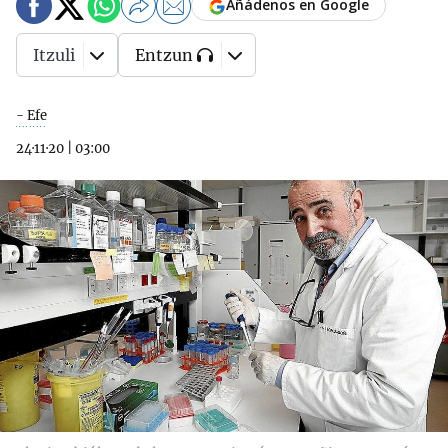
Añádenos en Google
Itzuli
Entzun
- Efe
24·11·20
|
03:00