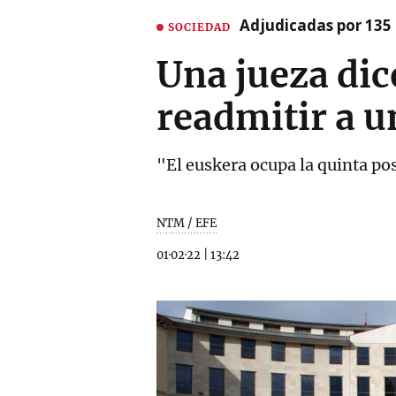
Adjudicadas por 135 
SOCIEDAD
Una jueza dice
readmitir a u
"El euskera ocupa la quinta pos
NTM / EFE
01·02·22
|
13:42