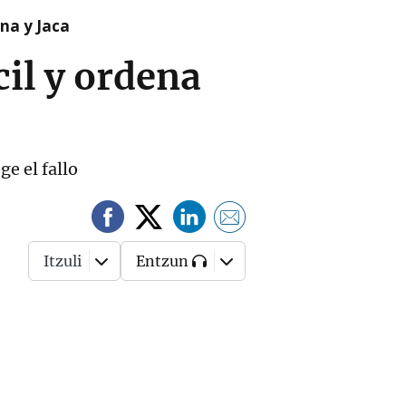
na y Jaca
cil y ordena
e el fallo
Itzuli
Entzun