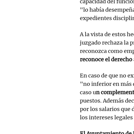
capacidad del funcio
"lo había desempeña
expedientes discipli
A la vista de estos h
juzgado rechaza la p
reconozca como empl
reconoce el derecho 
En caso de que no exi
"no inferior en más 
caso u
n complemento 
puestos. Además dec
por los salarios que 
los intereses legales
El Ayuntamiento de 