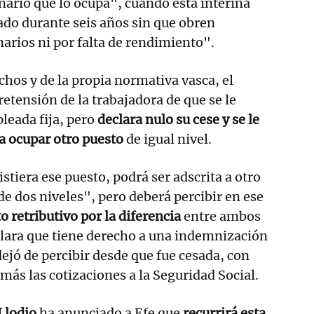
nario que lo ocupa", cuando esta interina
do durante seis años sin que obren
narios ni por falta de rendimiento".
echos y de la propia normativa vasca, el
retensión de la trabajadora de que se le
eada fija, pero
declara nulo su cese y se le
a ocupar otro puesto
de igual nivel.
stiera ese puesto, podrá ser adscrita a otro
de dos niveles", pero deberá percibir en ese
retributivo por la diferencia
entre ambos
lara que tiene derecho a una indemnización
dejó de percibir desde que fue cesada, con
 más las cotizaciones a la Seguridad Social.
Llodio
ha anunciado a Efe que
recurrirá esta