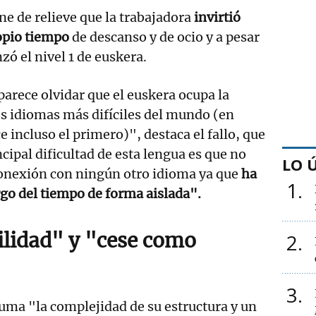
e de relieve que la trabajadora
invirtió
opio tiempo
de descanso y de ocio y a pesar
zó el nivel 1 de euskera.
arece olvidar que el euskera ocupa la
os idiomas más difíciles del mundo (en
e incluso el primero)", destaca el fallo, que
cipal dificultad de esta lengua es que no
LO 
nexión con ningún otro idioma ya que
ha
1
rgo del tiempo de forma aislada".
ilidad" y "cese como
2
3
suma "la complejidad de su estructura y un