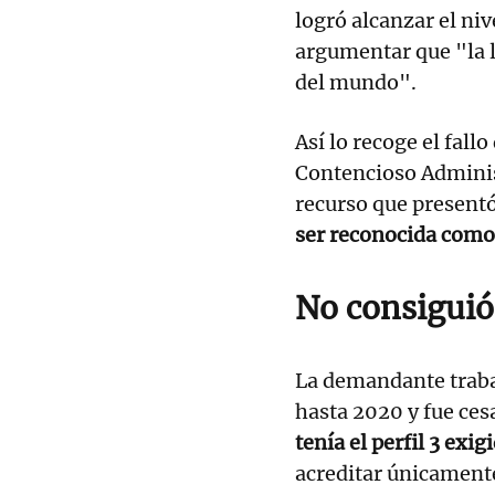
logró alcanzar el niv
argumentar que "la l
del mundo".
Así lo recoge el fall
Contencioso Administ
recurso que presentó
ser reconocida como
No consiguió 
La demandante traba
hasta 2020 y fue ces
tenía el perfil 3 exig
acreditar únicamente 