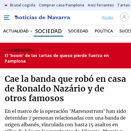
Brutal cogida
Comprar casa Pamplona
Aoiz feriantes
Tartas
Kiosko
SOCIEDAD
ACTUALIDAD
SOCIEDAD
POLÍTICA
SUCE
COMERCIOS
El 'boom' de las tartas de queso pierde fuerza en
Pamplona
Cae la banda que robó en casa
de Ronaldo Nazário y de
otros famosos
En el marco de la operación 'Marenostrum' han sido
detenidas 7 personas relacionadas con una banda de
origen albanés, vinculada con hasta 15 asaltos en