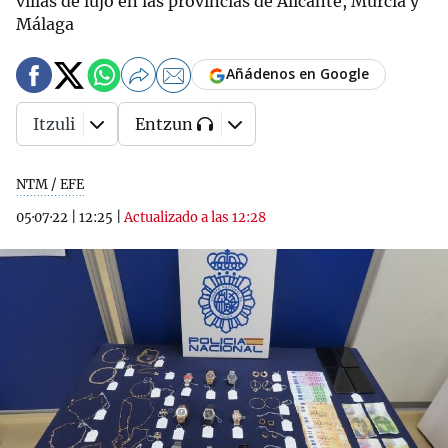
villas de lujo en las provincias de Alicante, Murcia y
Málaga
Añádenos en Google
Itzuli
Entzun
NTM / EFE
05·07·22
|
12:25
|
Actualizado a las 12:28