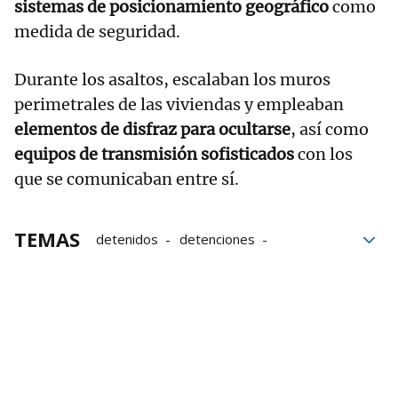
sistemas de posicionamiento geográfico
como
medida de seguridad.
Durante los asaltos, escalaban los muros
perimetrales de las viviendas y empleaban
elementos de disfraz para ocultarse
, así como
equipos de transmisión sofisticados
con los
que se comunicaban entre sí.
TEMAS
detenidos
detenciones
Policía Nacional
Estado español
robos
Albania
Ronaldo Nazario
Casa
Villas
Bandas
delitos
famosos
Banda organizada