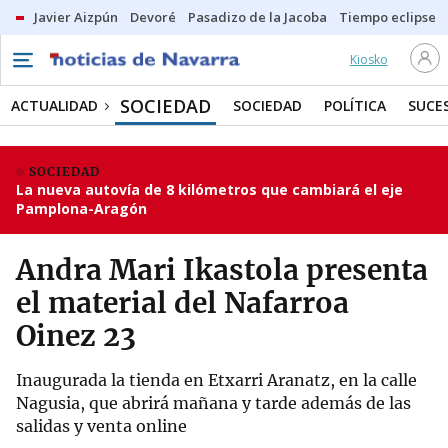
Javier Aizpún
Devoré
Pasadizo de la Jacoba
Tiempo eclipse
Kiosko
SOCIEDAD
ACTUALIDAD
SOCIEDAD
POLÍTICA
SUCE
SOCIEDAD
La nueva autovía de 8 kilómetros que cambiará el eje
Pamplona-Aragón
Andra Mari Ikastola presenta
el material del Nafarroa
Oinez 23
Inaugurada la tienda en Etxarri Aranatz, en la calle
Nagusia, que abrirá mañana y tarde además de las
salidas y venta online