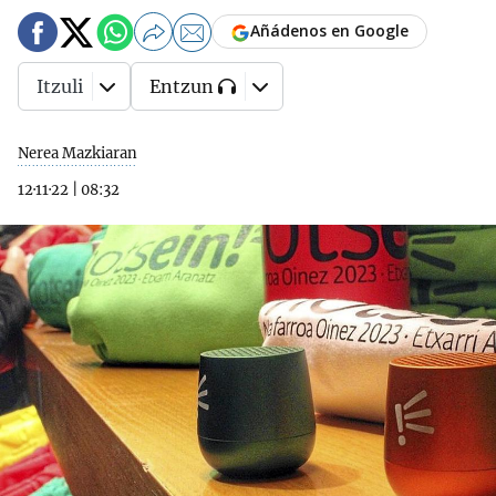
Añádenos en Google
Itzuli
Entzun
Nerea Mazkiaran
12·11·22
|
08:32