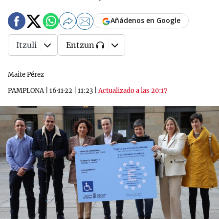
Añádenos en Google
Itzuli
Entzun
Maite Pérez
PAMPLONA
|
16·11·22
|
11:23
|
Actualizado a las 20:17