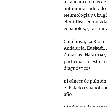
arrancará en más de
autónomas liderado
Neumología y Cirugía
científica acumulada
españoles, y las nu
Catalunya, La Rioja
Andalucía,
Euskadi
,
Canarias,
Nafarroa
y
participar en esta in
diagnósticos.
El cáncer de pulmón
el Estado español
ca
año
.