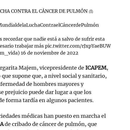
UCHA CONTRA EL CÁNCER DE PULMÓN 🫁
undialdelaLuchaContraelCáncerdePulmón
recordar que nadie está a salvo de sufrir esta
cesario trabajar más
pic.twitter.com/rJxpYaeBUW
em_vida)
16 de noviembre de 2022
argarita Majem, vicepresidente de
ICAPEM
,
o que supone que, a nivel social y sanitario,
enfermedad de hombres mayores y
e prejuicio puede dar lugar a que los
de forma tardía en algunos pacientes.
ociedades médicas han puesto en marcha el
RA
de cribado de cáncer de pulmón, que