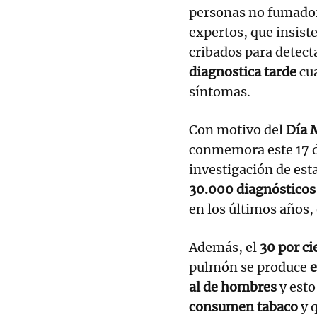
personas no fumador
expertos, que insist
cribados para detect
diagnostica tarde
cua
síntomas.
Con motivo del
Día 
conmemora este 17 d
investigación de est
30.000 diagnósticos
en los últimos años,
Además, el
30 por ci
pulmón se produce
e
al de hombres
y esto
consumen tabaco
y 