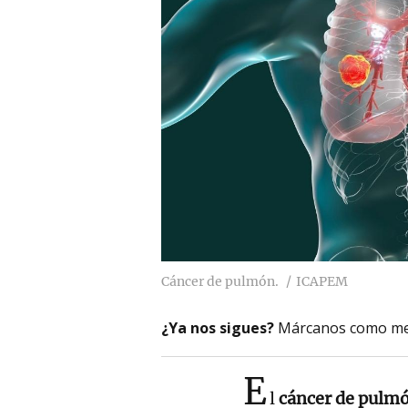
Cáncer de pulmón.
ICAPEM
¿Ya nos sigues?
Márcanos como me
E
l
cáncer de pulm