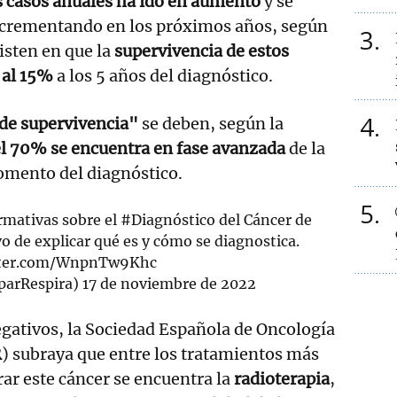
 casos anuales ha ido en aumento
y se
incrementando en los próximos años, según
3
isten en que la
supervivencia de estos
 al 15%
a los 5 años del diagnóstico.
4
 de supervivencia"
se deben, según la
l 70% se encuentra en fase avanzada
de la
mento del diagnóstico.
5
rmativas sobre el
#Diagnóstico
del Cáncer de
o de explicar qué es y cómo se diagnostica.
itter.com/WnpnTw9Khc
parRespira)
17 de noviembre de 2022
egativos, la Sociedad Española de Oncología
R
) subraya que entre los tratamientos más
ar este cáncer se encuentra la
radioterapia
,