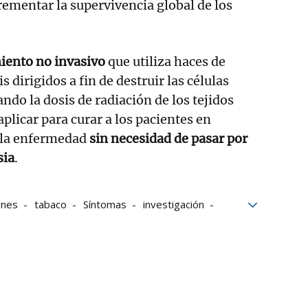
rementar la supervivencia global de los
iento no invasivo
que utiliza haces de
s dirigidos a fin de destruir las células
do la dosis de radiación de los tejidos
plicar para curar a los pacientes en
e la enfermedad
sin necesidad de pasar por
sia
.
enes
tabaco
Síntomas
investigación
lmón
Diagnóstico
Supervivencia
Cifras
Radioterapia
Tratamientos