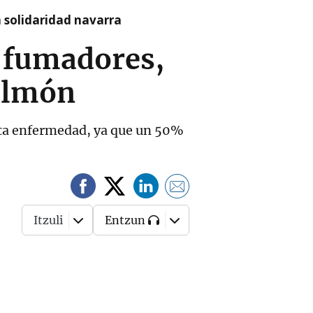
a solidaridad navarra
 fumadores,
pulmón
esta enfermedad, ya que un 50%
Itzuli
Entzun