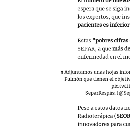
El
número de nuevos
espera que se siga 
los expertos, que ins
pacientes es inferior
Estas
"pobres cifras
SEPAR, a que
más de
enfermedad en el mo
⬆️ Adjuntamos unas hojas info
Pulmón que tienen el objetiv
pic.tw
— SeparRespira (@Se
Pese a estos datos n
Radioterápica (
SEO
innovadores para cur