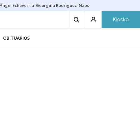
Ángel Echeverría
Georgina Rodríguez
Nápoles - Osasuna
Insultos rac
Kiosko
OBITUARIOS