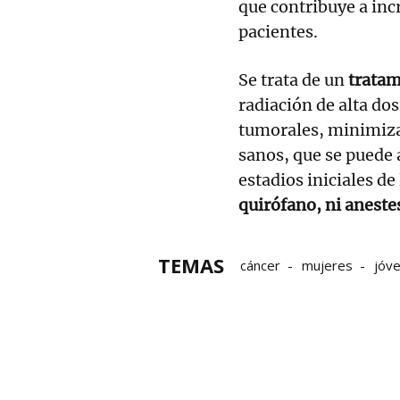
que contribuye a inc
pacientes.
Se trata de un
tratam
radiación de alta dosi
tumorales, minimizan
sanos, que se puede a
estadios iniciales d
quirófano, ni aneste
TEMAS
cáncer
mujeres
jóv
tumores
cáncer de pu
Estado español
Datos