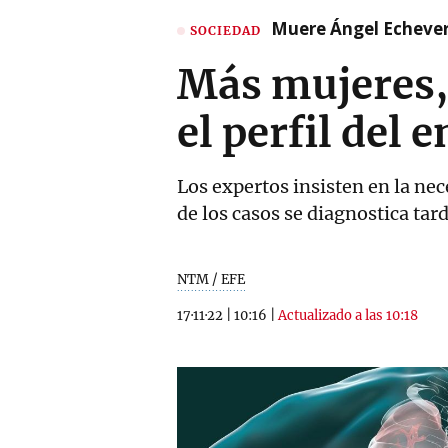
Muere Ángel Echeverr
SOCIEDAD
Más mujeres,
el perfil del
Los expertos insisten en la ne
de los casos se diagnostica ta
NTM / EFE
17·11·22
|
10:16
|
Actualizado a las 10:18