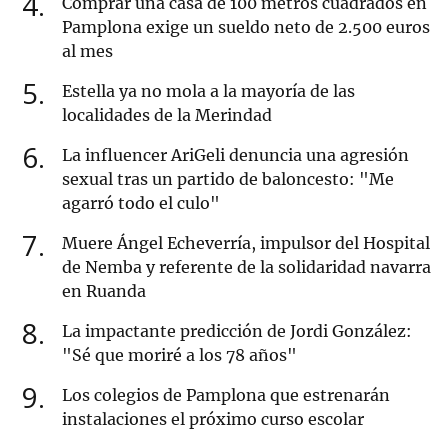
4
Comprar una casa de 100 metros cuadrados en
Pamplona exige un sueldo neto de 2.500 euros
al mes
5
Estella ya no mola a la mayoría de las
localidades de la Merindad
6
La influencer AriGeli denuncia una agresión
sexual tras un partido de baloncesto: "Me
agarró todo el culo"
7
Muere Ángel Echeverría, impulsor del Hospital
de Nemba y referente de la solidaridad navarra
en Ruanda
8
La impactante predicción de Jordi González:
"Sé que moriré a los 78 años"
9
Los colegios de Pamplona que estrenarán
instalaciones el próximo curso escolar