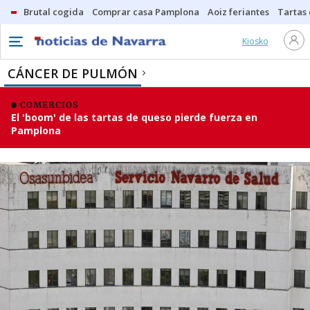
Brutal cogida
Comprar casa Pamplona
Aoiz feriantes
Tartas
Kiosko
CÁNCER DE PULMÓN
COMERCIOS
El 'boom' de las tartas de queso pierde fuerza en
Pamplona