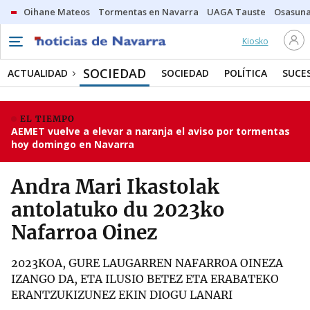
Oihane Mateos
Tormentas en Navarra
UAGA Tauste
Osasuna
Kiosko
SOCIEDAD
ACTUALIDAD
SOCIEDAD
POLÍTICA
SUCE
EL TIEMPO
AEMET vuelve a elevar a naranja el aviso por tormentas
hoy domingo en Navarra
Andra Mari Ikastolak
antolatuko du 2023ko
Nafarroa Oinez
2023KOA, GURE LAUGARREN NAFARROA OINEZA
IZANGO DA, ETA ILUSIO BETEZ ETA ERABATEKO
ERANTZUKIZUNEZ EKIN DIOGU LANARI