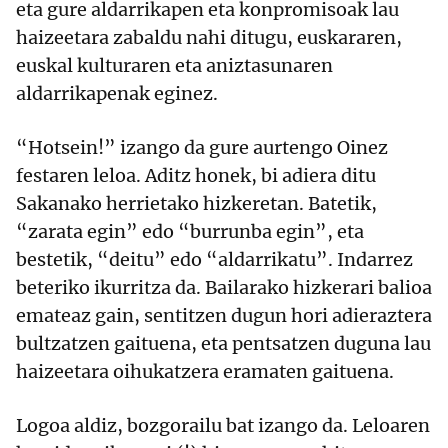
eta gure aldarrikapen eta konpromisoak lau
haizeetara zabaldu nahi ditugu, euskararen,
euskal kulturaren eta aniztasunaren
aldarrikapenak eginez.
“Hotsein!” izango da gure aurtengo Oinez
festaren leloa. Aditz honek, bi adiera ditu
Sakanako herrietako hizkeretan. Batetik,
“zarata egin” edo “burrunba egin”, eta
bestetik, “deitu” edo “aldarrikatu”. Indarrez
beteriko ikurritza da. Bailarako hizkerari balioa
emateaz gain, sentitzen dugun hori adieraztera
bultzatzen gaituena, eta pentsatzen duguna lau
haizeetara oihukatzera eramaten gaituena.
Logoa aldiz, bozgorailu bat izango da. Leloaren