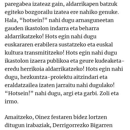
paregabea izateaz gain, aldarrikapen batzuk
egiteko bozgorailu izatea ere nahiko genuke.
Hala, “hotsein!” nahi dugu arnasguneetan
gauden ikastolon indarra eta beharra
aldarrikatzeko! Hots egin nahi dugu
euskararen erabilera sustatzeko eta euskal
kultura transmititzeko! Hots egin nahi dugu
ikastolon izaera publikoa eta geure kudeaketa-
eredu herrikoia aldarrikatzeko! Hots egin nahi
dugu, hezkuntza-proiektu aitzindari eta
eraldatzailea izaten jarraitu nahi dugulako!
“Hotsein!” nahi dugu, argi eta garbi. Zoli eta
irmo.
Amaitzeko, Oinez festaren bidez lortzen
ditugun irabaziak, Derrigorrezko Bigarren