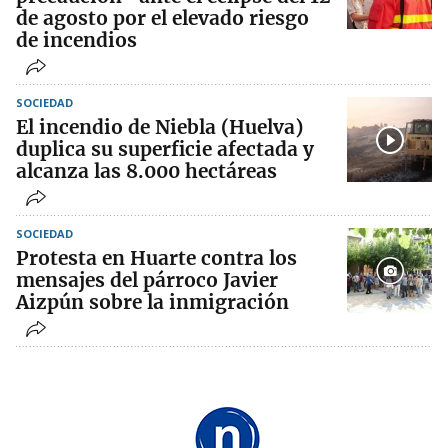
de agosto por el elevado riesgo
de incendios
SOCIEDAD
El incendio de Niebla (Huelva)
duplica su superficie afectada y
alcanza las 8.000 hectáreas
SOCIEDAD
Protesta en Huarte contra los
mensajes del párroco Javier
Aizpún sobre la inmigración