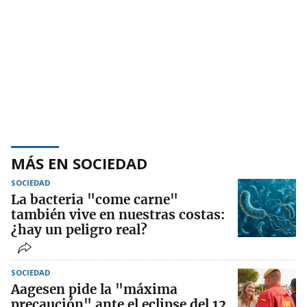
MÁS EN SOCIEDAD
SOCIEDAD
La bacteria "come carne"
también vive en nuestras costas:
¿hay un peligro real?
SOCIEDAD
Aagesen pide la "máxima
precaución" ante el eclipse del 12