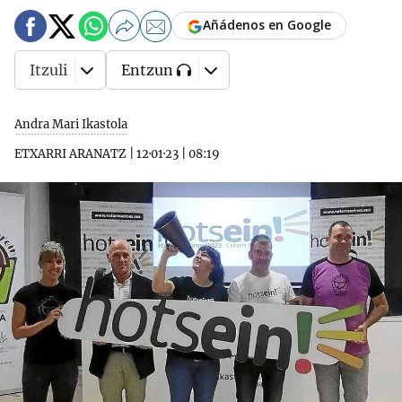
Añádenos en Google
Itzuli
Entzun
Andra Mari Ikastola
ETXARRI ARANATZ
|
12·01·23
|
08:19