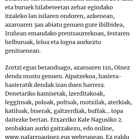
eta buruek hilabeteetan zehar egindako
itzaleko lan isilaren ondoren, azkenean,
azaroaren 3an abiatu genuen gure ibilbidea,
Iruñean emandako prentsaurrekoan, festaren
helburuak, leloa eta logoa aurkeztu
genituenean.
Zortzi egun beranduago, azaroaren 11n, Oinez
denda mustu genuen. Aipatzekoa, hasiera-
hasieratik dendak izan duen harrera.
Denetariko kamisetak, izerditakoak,
legginsak, poloak, poltsak, motxilak, aterkiak,
katiluak, biserak, galtzerdiak, buffak… topa
daitezke bertan. Etxarriko Kale Nagusiko 2.
zenbakian aurki gaitzakezu, edo online,
www.nafarroaoinez.eus webgunean. Ez galdu