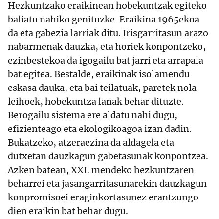
Hezkuntzako eraikinean hobekuntzak egiteko
baliatu nahiko genituzke. Eraikina 1965ekoa
da eta gabezia larriak ditu. Irisgarritasun arazo
nabarmenak dauzka, eta horiek konpontzeko,
ezinbestekoa da igogailu bat jarri eta arrapala
bat egitea. Bestalde, eraikinak isolamendu
eskasa dauka, eta bai teilatuak, paretek nola
leihoek, hobekuntza lanak behar dituzte.
Berogailu sistema ere aldatu nahi dugu,
efizienteago eta ekologikoagoa izan dadin.
Bukatzeko, atzeraezina da aldagela eta
dutxetan dauzkagun gabetasunak konpontzea.
Azken batean, XXI. mendeko hezkuntzaren
beharrei eta jasangarritasunarekin dauzkagun
konpromisoei eraginkortasunez erantzungo
dien eraikin bat behar dugu.