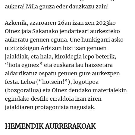
aukera! Mila gauza eder dauzkazu zain!
Azkenik, azaroaren 26an izan zen 2023ko
Oinez jaia Sakanako jendarteari aurkezteko
aukeratu genuen eguna. Une hunkigarri asko
utzi zizkigun Arbizun bizi izan genuen
jaialdiak, eta hala, kiroldegia lepo beterik,
“hots eginez” eta euskara lau haizeetara
aldarrikatuz ospatu genuen gure aurkezpen
festa. Leloa (“hotsein!”), logotipoa
(bozgorailua) eta Oinez dendako materialekin
egindako desfile erraldoia izan ziren
jaialdiaren protagonista nagusiak.
HEMENDIK AURRERAKOAK