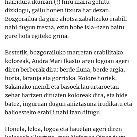
harridura ikurrari (!) hiru marra gehitu
dizkiogu, gailu honen itxura har dezan.
Bozgorailua da gure ahotsa zabaltzeko erabili
nahi dugun tresna, ezin hobe isla-tzen baitu
gure hots egiteko grina.
Bestetik, bozgorailuko marretan erabilitako
koloreak, Andra Mari Ikastolaren logoan ageri
diren berberak dira: berde iluna, berde argia,
horia, laranja eta gorrixka. Kolore horiek,
Sakanako mendi eta basoek lau urtaroetan
zehar hartzen dituzten koloreak dira, eta bide
batez, inguruan dugun aniztasuna irudikatu eta
balioesteko erabili nahi izan ditugu.
Honela, leloa, logoa eta hauetan ageri diren