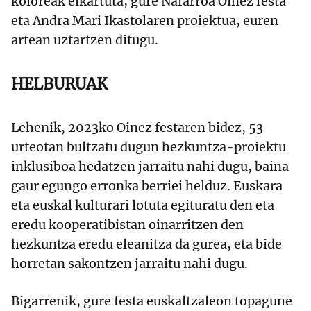
koloreak elkartuta, gure Nafarroa Oinez festa
eta Andra Mari Ikastolaren proiektua, euren
artean uztartzen ditugu.
HELBURUAK
Lehenik, 2023ko Oinez festaren bidez, 53
urteotan bultzatu dugun hezkuntza-proiektu
inklusiboa hedatzen jarraitu nahi dugu, baina
gaur egungo erronka berriei helduz. Euskara
eta euskal kulturari lotuta egituratu den eta
eredu kooperatibistan oinarritzen den
hezkuntza eredu eleanitza da gurea, eta bide
horretan sakontzen jarraitu nahi dugu.
Bigarrenik, gure festa euskaltzaleon topagune