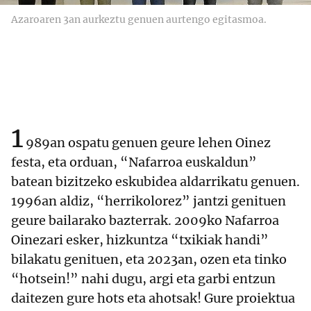
Azaroaren 3an aurkeztu genuen aurtengo egitasmoa.
1
989an ospatu genuen geure lehen Oinez
festa, eta orduan, “Nafarroa euskaldun”
batean bizitzeko eskubidea aldarrikatu genuen.
1996an aldiz, “herrikolorez” jantzi genituen
geure bailarako bazterrak. 2009ko Nafarroa
Oinezari esker, hizkuntza “txikiak handi”
bilakatu genituen, eta 2023an, ozen eta tinko
“hotsein!” nahi dugu, argi eta garbi entzun
daitezen gure hots eta ahotsak! Gure proiektua