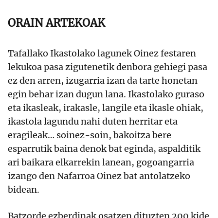
ORAIN ARTEKOAK
Tafallako Ikastolako lagunek Oinez festaren
lekukoa pasa zigutenetik denbora gehiegi pasa
ez den arren, izugarria izan da tarte honetan
egin behar izan dugun lana. Ikastolako guraso
eta ikasleak, irakasle, langile eta ikasle ohiak,
ikastola lagundu nahi duten herritar eta
eragileak… soinez-soin, bakoitza bere
esparrutik baina denok bat eginda, aspalditik
ari baikara elkarrekin lanean, gogoangarria
izango den Nafarroa Oinez bat antolatzeko
bidean.
Batzorde ezberdinak osatzen dituzten 200 kide