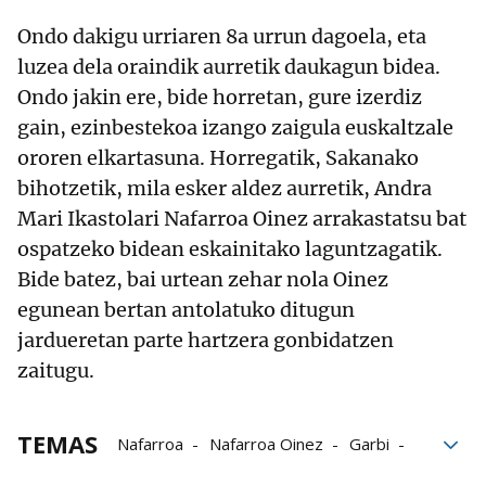
Ondo dakigu urriaren 8a urrun dagoela, eta
luzea dela oraindik aurretik daukagun bidea.
Ondo jakin ere, bide horretan, gure izerdiz
gain, ezinbestekoa izango zaigula euskaltzale
ororen elkartasuna. Horregatik, Sakanako
bihotzetik, mila esker aldez aurretik, Andra
Mari Ikastolari Nafarroa Oinez arrakastatsu bat
ospatzeko bidean eskainitako laguntzagatik.
Bide batez, bai urtean zehar nola Oinez
egunean bertan antolatuko ditugun
jardueretan parte hartzera gonbidatzen
zaitugu.
TEMAS
Nafarroa
Nafarroa Oinez
Garbi
Izango
Andra Mari Ikastola