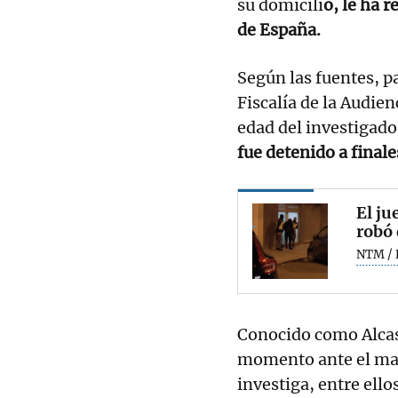
su domicili
o, le ha r
de España.
Según las fuentes, p
Fiscalía de la Audien
edad del investigado
fue detenido a final
El ju
robó 
NTM / 
Conocido como Alcase
momento ante el magi
investiga, entre ello