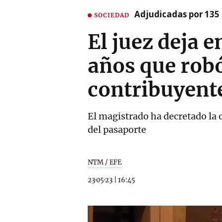
Adjudicadas por 135 
SOCIEDAD
El juez deja e
años que robó
contribuyent
El magistrado ha decretado la o
del pasaporte
NTM / EFE
23·05·23
|
16:45