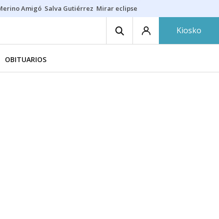
Merino Amigó
Salva Gutiérrez
Mirar eclipse
Iraola-Víctor
Ángel Eche
Kiosko
OBITUARIOS