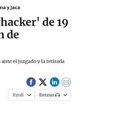
na y Jaca
 'hacker' de 19
n de
ante el juzgado y la retirada
Itzuli
Entzun