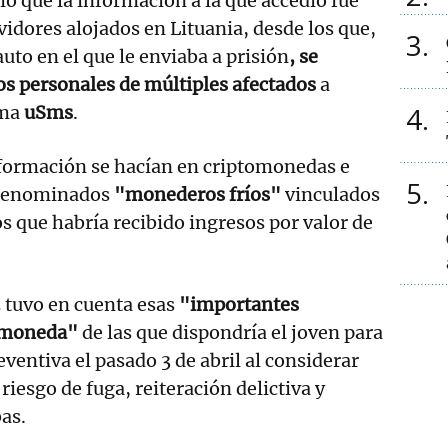
ió que la información a la que accedió fue
vidores alojados en Lituania, desde los que,
3
 auto en el que le enviaba a prisión
, se
s personales de múltiples afectados
a
4
rma
uSms
.
nformación se hacían en criptomonedas e
5
s denominados
"monederos fríos"
vinculados
os que habría recibido ingresos por valor de
 tuvo en cuenta esas
"importantes
tomoneda"
de las que dispondría el joven para
eventiva el pasado 3 de abril al considerar
riesgo de fuga, reiteración delictiva y
as.