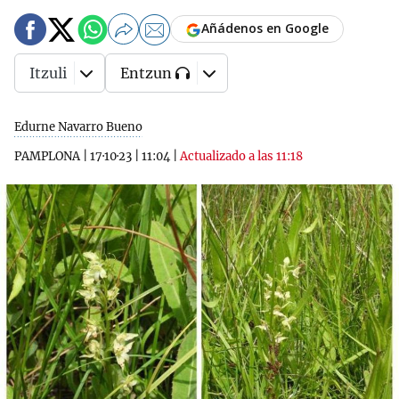
Añádenos en Google
Itzuli
Entzun
Edurne Navarro Bueno
PAMPLONA
|
17·10·23
|
11:04
|
Actualizado a las 11:18