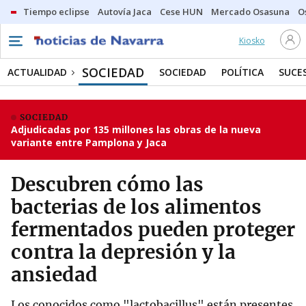
Tiempo eclipse
Autovía Jaca
Cese HUN
Mercado Osasuna
O
Kiosko
SOCIEDAD
ACTUALIDAD
SOCIEDAD
POLÍTICA
SUCE
SOCIEDAD
Adjudicadas por 135 millones las obras de la nueva
variante entre Pamplona y Jaca
Descubren cómo las
bacterias de los alimentos
fermentados pueden proteger
contra la depresión y la
ansiedad
Los conocidos como "lactobacillus" están presentes