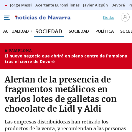
Jorge Messi
Acertante Euromillones
Javier Aizpún
Devoré
P
Kiosko
SOCIEDAD
ACTUALIDAD
SOCIEDAD
POLÍTICA
SUCE
PAMPLONA
El nuevo negocio que abrirá en pleno centro de Pamplona
tras el cierre de Devoré
Alertan de la presencia de
fragmentos metálicos en
varios lotes de galletas con
chocolate de Lidl y Aldi
Las empresas distribuidoras han retirado los
productos de la venta, y recomiendan a las personas