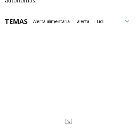
autónomas.
TEMAS
Alerta alimentaria
alerta
Lidl
consumo
seguridad alimentaria