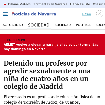
Oihane Mateos
Tormentas en Navarra
UAGA Tauste
Osasuna
Kiosko
SOCIEDAD
ACTUALIDAD
SOCIEDAD
POLÍTICA
SUCE
EL TIEMPO
AEMET vuelve a elevar a naranja el aviso por tormentas
hoy domingo en Navarra
Detenido un profesor por
agredir sexualmente a una
niña de cuatro años en un
colegio de Madrid
El arrestado es un profesor de educación física de un
colegio de Torrejón de Ardoz, de 33 años,