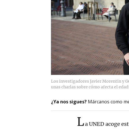
Los investigadores Javier Morentin y G
unas charlas sobre cómo afecta el edad
¿Ya nos sigues?
Márcanos como me
L
a UNED acoge es