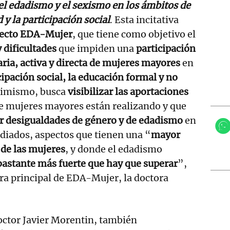
l edadismo y el sexismo en los ámbitos de
d y la participación social
. Esta incitativa
ecto EDA-Mujer
, que tiene como objetivo el
y dificultades
que impiden una
participación
aria, activa y directa de mujeres mayores
en
ipación social, la educación formal y no
simismo, busca
visibilizar las aportaciones
e mujeres mayores están realizando y que
ir desigualdades de género y de edadismo
en
udiados, aspectos que tienen una “
mayor
 de las mujeres
, y donde el edadismo
bastante más fuerte que hay que superar
”,
ra principal de EDA-Mujer, la doctora
doctor Javier Morentin, también