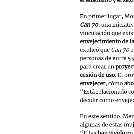
el edadismo y el se
En primer lugar, Mo
Can 70
, una iniciati
vinculación que exist
envejecimiento de l
explicó que
Can 70
e
personas de entre 55
para crear un
proyec
cesión de uso
. El pr
envejecer
, cómo
abo
“Está relacionado c
decidir cómo enveje
En este sentido, Mer
algunas de estas muj
“Ellas
han vivido en 