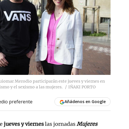
uiomar Merodio participarán este jueves y viernes en
ismo y el sexismo a las mujeres.
IÑAKI PORTO
dio preferente
Añádenos en Google
te
jueves y viernes
las jornadas
Mujeres