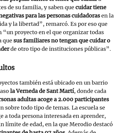
es de su familia, y saben que
cuidar tiene
negativas para las personas cuidadoras
en la
vida y la libertad”, remarcó. Es por eso que
 “un proyecto en el que organizar todas
a que
sus familiares no tengan que cuidar o
nder
de otro tipo de instituciones públicas”.
ultos
oyectos también está ubicado en un barrio
caso
la Verneda de Sant Martí
, donde cada
rsonas adultas acoge a 2.000 participantes
 sobre todo tipo de temas. La escuela se
e a toda persona interesada en aprender,
sin límite de edad, en la que Merodio destacó
cipantes de hasta 97 años
. Además de