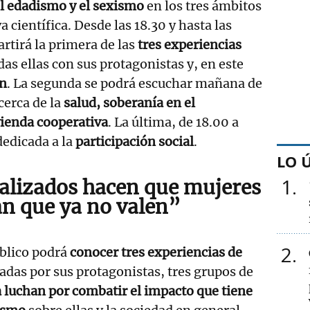
l edadismo y el sexismo
en los tres ámbitos
 científica. Desde las 18.30 y hasta las
rtirá la primera de las
tres experiencias
odas ellas con sus protagonistas y, en este
ón
. La segunda se podrá escuchar mañana de
cerca de la
salud, soberanía en el
vienda cooperativa
. La última, de 18.00 a
dedicada a la
participación social
.
LO 
1
lizados hacen que mujeres
n que ya no valen”
2
úblico podrá
conocer tres experiencias de
adas por sus protagonistas, tres grupos de
 luchan por combatir el impacto que tiene