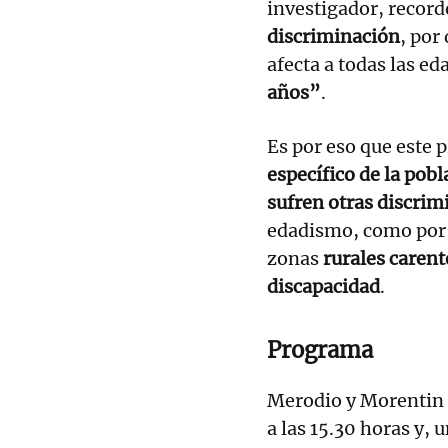
investigador, recor
discriminación
, por
afecta a todas las ed
años”
.
Es por eso que este 
específico de la pobl
sufren otras discrim
edadismo, como por
zonas
rurales carent
discapacidad
.
Programa
Merodio y Morentin d
a las 15.30 horas y,