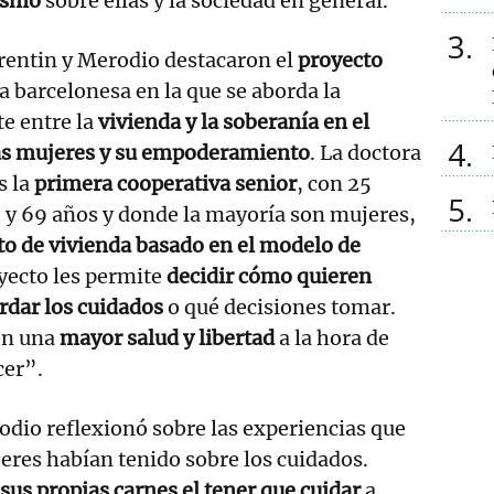
xismo
sobre ellas y la sociedad en general.
3
rentin y Merodio destacaron el
proyecto
va barcelonesa en la que se aborda la
e entre la
vivienda y la soberanía en el
4
as mujeres y su empoderamiento
. La doctora
s la
primera cooperativa senior
, con 25
5
 y 69 años y donde la mayoría son mujeres,
to de vivienda basado en el modelo de
oyecto les permite
decidir cómo quieren
rdar los cuidados
o qué decisiones tomar.
on una
mayor salud y libertad
a la hora de
cer”.
odio reflexionó sobre las experiencias que
eres habían tenido sobre los cuidados.
sus propias carnes el tener que cuidar
a