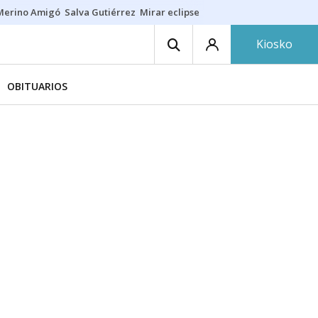
Merino Amigó
Salva Gutiérrez
Mirar eclipse
Iraola-Víctor
Ángel Eche
Kiosko
OBITUARIOS