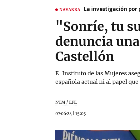
La investigación por 
NAVARRA
"Sonríe, tu s
denuncia una
Castellón
El Instituto de las Mujeres ase
española actual ni al papel que
NTM / EFE
07·06·24
|
15:05