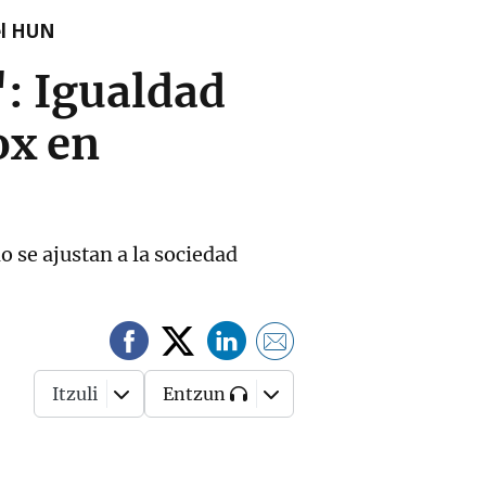
el HUN
": Igualdad
ox en
o se ajustan a la sociedad
Itzuli
Entzun