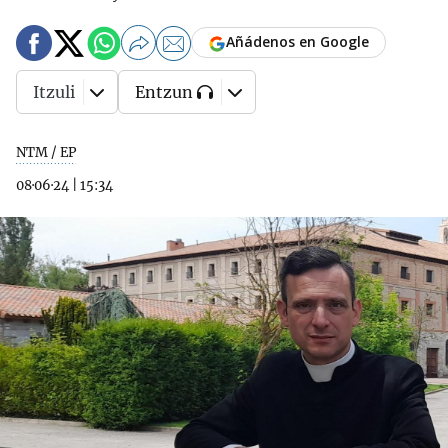
Añádenos en Google
Itzuli
Entzun
NTM / EP
08·06·24
|
15:34