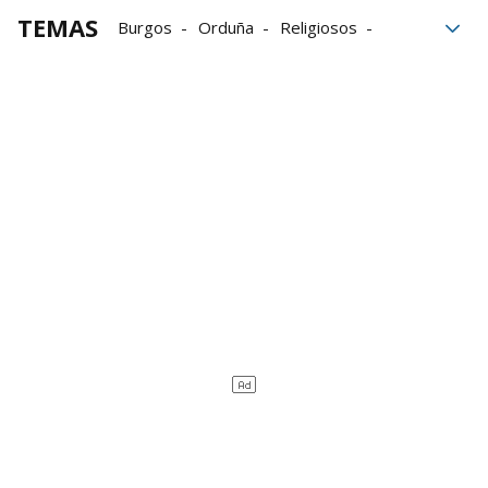
TEMAS
Burgos
Orduña
Religiosos
monjas
Belorado