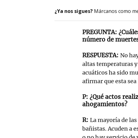
¿Ya nos sigues?
Márcanos como me
¿Cuále
número de muerte
No hay
altas temperaturas y 
acuáticos ha sido m
afirmar que esta sea 
¿Qué actos real
ahogamientos?
La mayoría de las
bañistas. Acuden a e
o no hay servicio de 