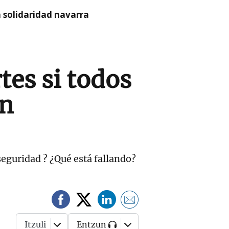
a solidaridad navarra
es si todos
an
eguridad ? ¿Qué está fallando?
Itzuli
Entzun