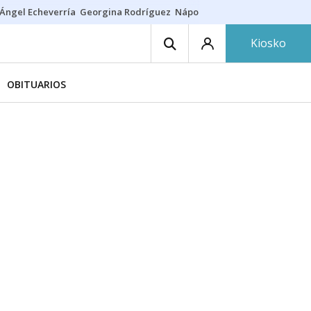
Ángel Echeverría
Georgina Rodríguez
Nápoles - Osasuna
Insultos rac
Kiosko
OBITUARIOS