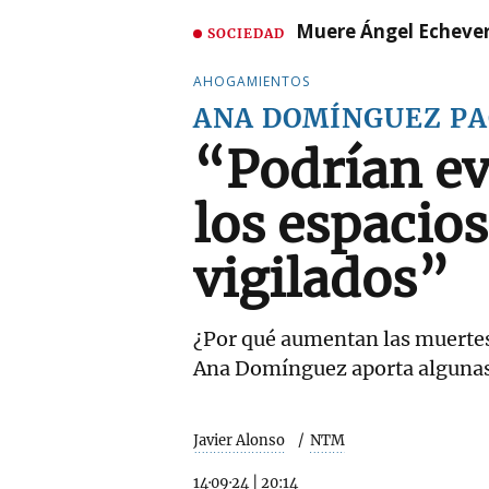
Muere Ángel Echeverr
SOCIEDAD
AHOGAMIENTOS
ANA DOMÍNGUEZ P
“Podrían ev
los espacio
vigilados”
¿Por qué aumentan las muertes
Ana Domínguez aporta algunas
Javier Alonso
NTM
14·09·24
|
20:14