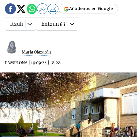
Añádenos en Google
Itzuli
Entzun
María Olazarán
PAMPLONA
|
19·09·24
|
18:28