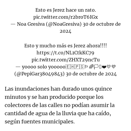
Esto es Jerez hace un rato.
pic.twitter.com/r2broT6IGx
— Noa Gresiva (@NoaGresiva)
30 de octubre de
2024
Esto y mucho más es Jerez ahora!!!!
https://t.co/NL1CtkKC79
pic.twitter.com/ZHXT29ncTu
— yoooo solo yooooo🇪🇭🇵🇸🏳️‍🌈🏳️‍⚧️❤️💛💜
(@PepiGar38049843)
30 de octubre de 2024
Las inundaciones han durado unos quince
minutos y se han producido porque los
colectores de las calles no podían asumir la
cantidad de agua de la lluvia que ha caído,
según fuentes municipales.