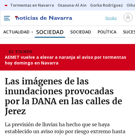
Tormentas en Navarra
Osasuna-Al Ain
Gorka Rodríguez
Oih
Kiosko
SOCIEDAD
ACTUALIDAD
SOCIEDAD
POLÍTICA
SUCE
EL TIEMPO
AEMET vuelve a elevar a naranja el aviso por tormentas
hoy domingo en Navarra
Las imágenes de las
inundaciones provocadas
por la DANA en las calles de
Jerez
La previsión de lluvias ha hecho que se haya
establecido un aviso rojo por riesgo extremo hasta