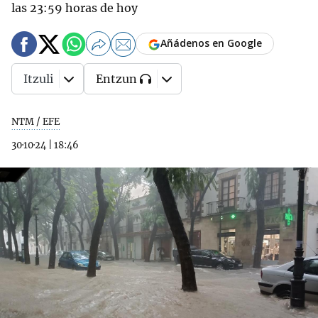
las 23:59 horas de hoy
Añádenos en Google
Itzuli
Entzun
NTM / EFE
30·10·24
|
18:46