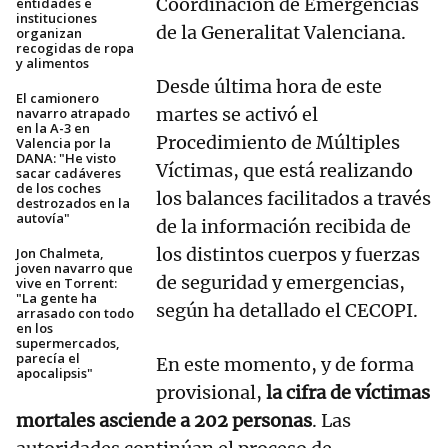
Coordinación de Emergencias
entidades e
instituciones
de la Generalitat Valenciana.
organizan
recogidas de ropa
y alimentos
Desde última hora de este
El camionero
martes se activó el
navarro atrapado
en la A-3 en
Procedimiento de Múltiples
Valencia por la
DANA: "He visto
Víctimas, que está realizando
sacar cadáveres
de los coches
los balances facilitados a través
destrozados en la
autovía"
de la información recibida de
los distintos cuerpos y fuerzas
Jon Chalmeta,
joven navarro que
de seguridad y emergencias,
vive en Torrent:
"La gente ha
según ha detallado el CECOPI.
arrasado con todo
en los
supermercados,
parecía el
En este momento, y de forma
apocalipsis"
provisional,
la cifra de víctimas
mortales asciende a 202 personas
. Las