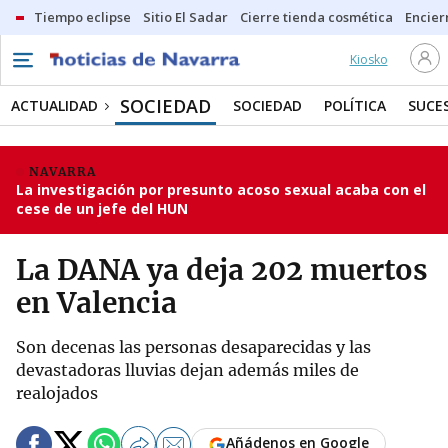
Tiempo eclipse
Sitio El Sadar
Cierre tienda cosmética
Encier
Kiosko
SOCIEDAD
ACTUALIDAD
SOCIEDAD
POLÍTICA
SUCE
NAVARRA
La investigación por presunto acoso sexual acaba con el
cese de un jefe del HUN
La DANA ya deja 202 muertos
en Valencia
Son decenas las personas desaparecidas y las
devastadoras lluvias dejan además miles de
realojados
Añádenos en Google