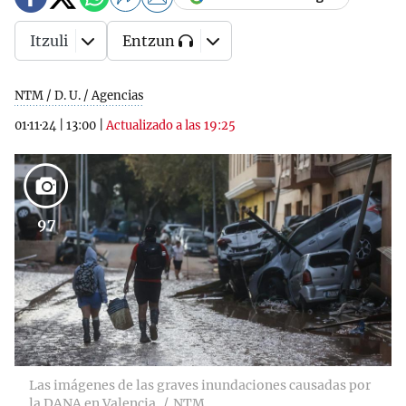
Itzuli
Entzun
NTM / D. U. / Agencias
01·11·24
|
13:00
|
Actualizado a las 19:25
97
Las imágenes de las graves inundaciones causadas por
la DANA en Valencia
NTM