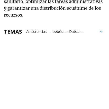
sanitario, optimizar las tareas administrativas
y garantizar una distribución ecuánime de los
recursos.
TEMAS
Ambulancias
bebés
Datos
fallecidos
Cifras
discapacidad
hospitales
hospitalizaciones
sanidad
Ministerio de Sanidad