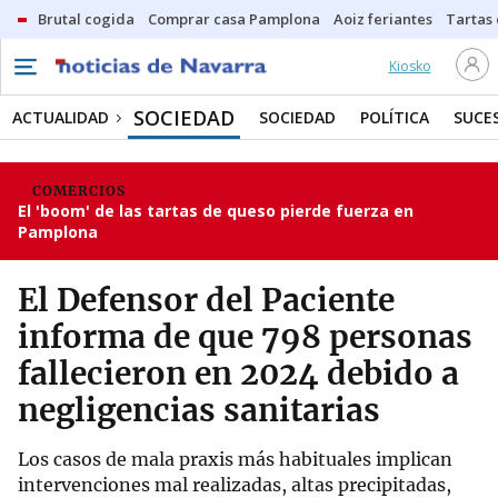
Brutal cogida
Comprar casa Pamplona
Aoiz feriantes
Tartas
Kiosko
SOCIEDAD
ACTUALIDAD
SOCIEDAD
POLÍTICA
SUCE
COMERCIOS
El 'boom' de las tartas de queso pierde fuerza en
Pamplona
El Defensor del Paciente
informa de que 798 personas
fallecieron en 2024 debido a
negligencias sanitarias
Los casos de mala praxis más habituales implican
intervenciones mal realizadas, altas precipitadas,