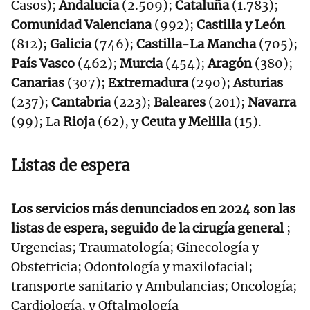
Casos);
Andalucía
(2.509);
Cataluña
(1.783);
Comunidad Valenciana
(992);
Castilla y
León
(812);
Galicia
(746);
Castilla
-
La Mancha
(705);
País Vasco
(462);
Murcia
(454);
Aragón
(380);
Canarias
(307);
Extremadura
(290);
Asturias
(237);
Cantabria
(223);
Baleares
(201);
Navarra
(99); La
Rioja
(62), y
Ceuta y Melilla
(15).
Listas de espera
Los servicios más denunciados en 2024 son las
listas de espera, seguido de la cirugía general
;
Urgencias; Traumatología; Ginecología y
Obstetricia; Odontología y maxilofacial;
transporte sanitario y Ambulancias; Oncología;
Cardiología, y Oftalmología