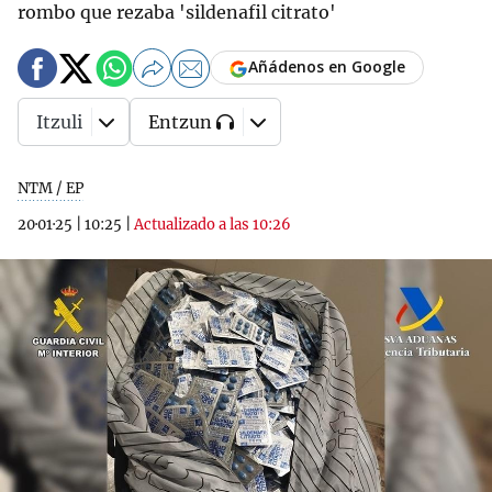
rombo que rezaba 'sildenafil citrato'
Añádenos en Google
Itzuli
Entzun
NTM / EP
20·01·25
|
10:25
|
Actualizado a las 10:26