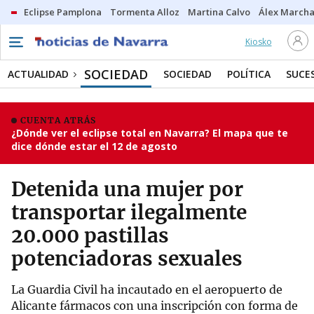
Eclipse Pamplona
Tormenta Alloz
Martina Calvo
Álex Marcha
Kiosko
SOCIEDAD
ACTUALIDAD
SOCIEDAD
POLÍTICA
SUCE
CUENTA ATRÁS
¿Dónde ver el eclipse total en Navarra? El mapa que te
dice dónde estar el 12 de agosto
Detenida una mujer por
transportar ilegalmente
20.000 pastillas
potenciadoras sexuales
La Guardia Civil ha incautado en el aeropuerto de
Alicante fármacos con una inscripción con forma de