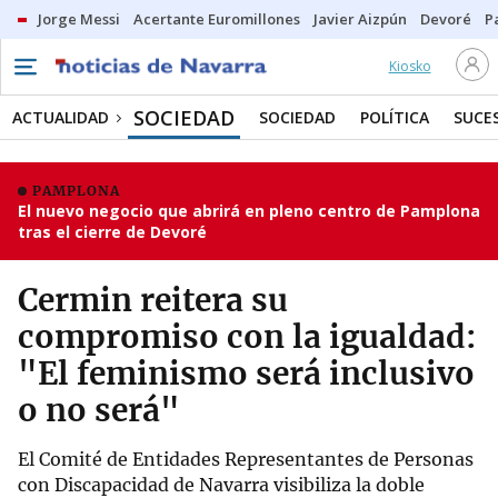
Jorge Messi
Acertante Euromillones
Javier Aizpún
Devoré
P
Kiosko
SOCIEDAD
ACTUALIDAD
SOCIEDAD
POLÍTICA
SUCE
PAMPLONA
El nuevo negocio que abrirá en pleno centro de Pamplona
tras el cierre de Devoré
Cermin reitera su
compromiso con la igualdad:
"El feminismo será inclusivo
o no será"
El Comité de Entidades Representantes de Personas
con Discapacidad de Navarra visibiliza la doble