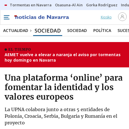
Tormentas en Navarra
Osasuna-Al Ain
Gorka Rodríguez
Indu
Kiosko
SOCIEDAD
ACTUALIDAD
SOCIEDAD
POLÍTICA
SUCE
EL TIEMPO
AEMET vuelve a elevar a naranja el aviso por tormentas
hoy domingo en Navarra
Una plataforma ‘online’ para
fomentar la identidad y los
valores europeos
La UPNA colabora junto a otras 5 entidades de
Polonia, Croacia, Serbia, Bulgaria y Rumanía en el
proyecto