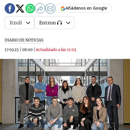
Añádenos en Google
Itzuli
Entzun
DIARIO DE NOTICIAS
17·03·25
|
08:00
|
Actualizado a las 11:03