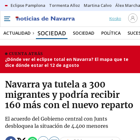
Eclipse Pamplona
Tormenta Alloz
Martina Calvo
Álex Marcha
Kiosko
SOCIEDAD
ACTUALIDAD
SOCIEDAD
POLÍTICA
SUCE
CUENTA ATRÁS
¿Dónde ver el eclipse total en Navarra? El mapa que te
dice dónde estar el 12 de agosto
Navarra ya tutela a 300
migrantes y podría recibir
160 más con el nuevo reparto
El acuerdo del Gobierno central con Junts
desbloquea la situación de 4.400 menores