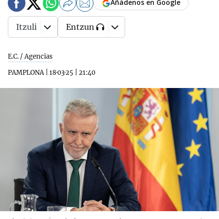
Añádenos en Google
Itzuli
Entzun
E.C. / Agencias
PAMPLONA
|
18·03·25
|
21:40