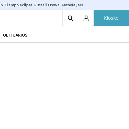
in
Tiempo eclipse
Russell Crowe
Autovía Jaca
Ronald Araújo
Prohibic
Kiosko
OBITUARIOS