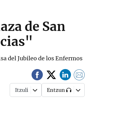
laza de San
cias"
misa del Jubileo de los Enfermos
Itzuli
Entzun