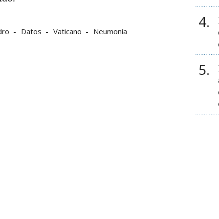
4
dro
Datos
Vaticano
Neumonía
5