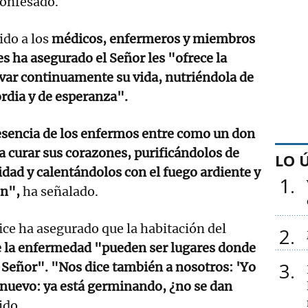
onfesado.
ido a los
médicos, enfermeros y miembros
es ha asegurado el Señor les "ofrece la
var continuamente su vida, nutriéndola de
ordia y de esperanza".
esencia de los enfermos entre como un don
ra curar sus corazones, purificándolos de
LO 
idad y calentándolos con el fuego ardiente y
1
ón",
ha señalado.
fice ha asegurado que la habitación del
2
e la enfermedad "pueden ser lugares donde
3
l Señor". "Nos dice también a nosotros: 'Yo
 nuevo: ya está germinando, ¿no se dan
ido.