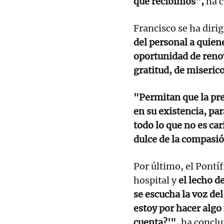
que recibimos",
ha c
Francisco se ha dirig
del personal a quien
oportunidad de reno
gratitud, de miseric
"Permitan que la pr
en su existencia, pa
todo lo que no es car
dulce de la compasi
Por último, el Pontí
hospital y
el lecho d
se escucha la voz de
estoy por hacer algo
cuenta?'",
ha conclu