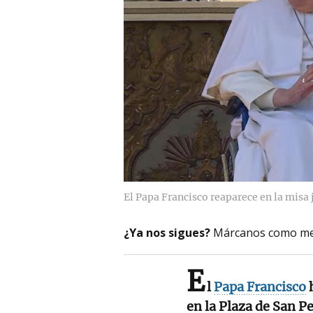
El Papa Francisco reaparece en la misa 
¿Ya nos sigues?
Márcanos como me
E
l
Papa Francisco
h
en la Plaza de San P