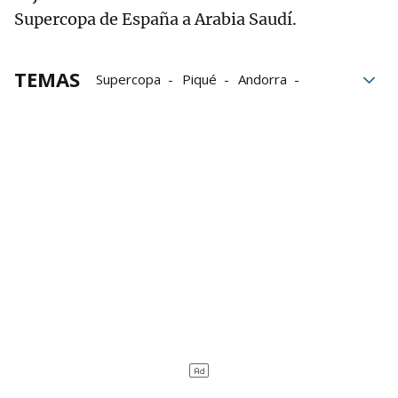
Supercopa de España a Arabia Saudí.
TEMAS
Supercopa
Piqué
Andorra
Conversaciones
Fútbol
RFEF
Rubiales
Víctor de Aldama