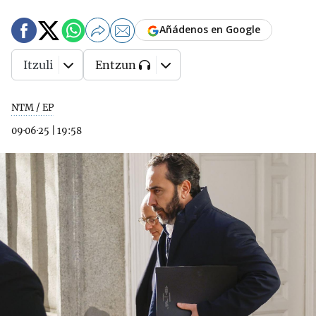
Añádenos en Google
Itzuli
Entzun
NTM / EP
09·06·25
|
19:58