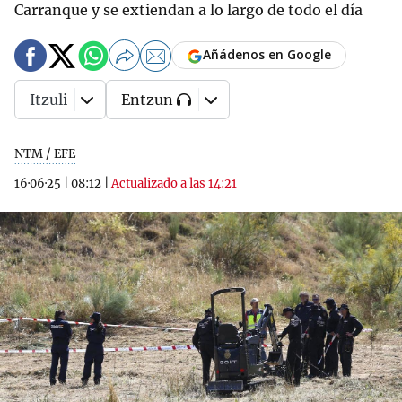
Carranque y se extiendan a lo largo de todo el día
Añádenos en Google
Itzuli
Entzun
NTM / EFE
16·06·25
|
08:12
|
Actualizado a las 14:21