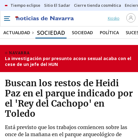
Tiempo eclipse
Sitio El Sadar
Cierre tienda cosmética
Encier
Kiosko
SOCIEDAD
ACTUALIDAD
SOCIEDAD
POLÍTICA
SUCE
NAVARRA
La investigación por presunto acoso sexual acaba con el
cese de un jefe del HUN
Buscan los restos de Heidi
Paz en el parque indicado por
el 'Rey del Cachopo' en
Toledo
Está previsto que los trabajos comiencen sobre las
once de la mañana en el parque arqueológico de