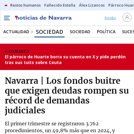
Restos humanos
Fallecido Estella
Álex Lizancos
Párroco Huar
Kiosko
SOCIEDAD
ACTUALIDAD
SOCIEDAD
POLÍTICA
SUCE
COMARCA
El párroco de Huarte borra su cuenta en X y pide perdón
tras sus tuits sobre Ceuta
Navarra | Los fondos buitre
que exigen deudas rompen su
récord de demandas
judiciales
El primer trimestre se registraron 3.762
procedimientos, un 49,8% más que en 2024, y