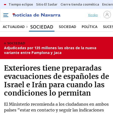
Tiempo eclipse
Sitio El Sadar
Cierre tienda cosmética
Encier
Kiosko
SOCIEDAD
ACTUALIDAD
SOCIEDAD
POLÍTICA
SUCE
SOCIEDAD
Adjudicadas por 135 millones las obras de la nueva
variante entre Pamplona y Jaca
Exteriores tiene preparadas
evacuaciones de españoles de
Israel e Irán para cuando las
condiciones lo permitan
El Ministerio recomienda a los ciudadanos en ambos
países "estar en contacto y seguir las indicaciones