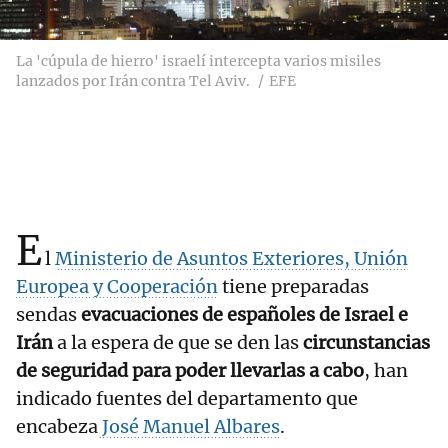
La 'cúpula de hierro' israelí intercepta varios misiles
lanzados por Irán contra Tel Aviv.
EFE
E
l
Ministerio de Asuntos Exteriores, Unión
Europea y Cooperación
tiene preparadas
sendas
evacuaciones de españoles de Israel e
Irán
a la espera de que se den las
circunstancias
de seguridad para poder llevarlas a cabo
, han
indicado fuentes del departamento que
encabeza
José Manuel Albares
.