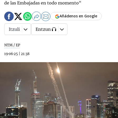
de las Embajadas en todo momento"
Añádenos en Google
Itzuli
Entzun
NTM / EP
19·06·25
|
21:38