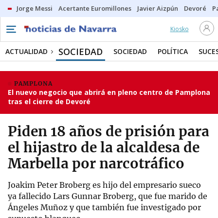
Jorge Messi
Acertante Euromillones
Javier Aizpún
Devoré
P
Kiosko
SOCIEDAD
ACTUALIDAD
SOCIEDAD
POLÍTICA
SUCE
PAMPLONA
El nuevo negocio que abrirá en pleno centro de Pamplona
tras el cierre de Devoré
Piden 18 años de prisión para
el hijastro de la alcaldesa de
Marbella por narcotráfico
Joakim Peter Broberg es hijo del empresario sueco
ya fallecido Lars Gunnar Broberg, que fue marido de
Ángeles Muñoz y que también fue investigado por