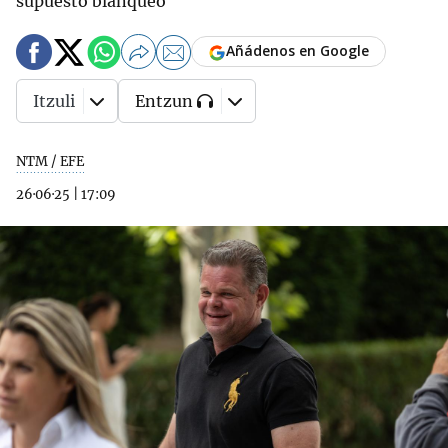
supuesto blanqueo
Añádenos en Google
Itzuli
Entzun
NTM / EFE
26·06·25
|
17:09