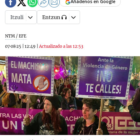
Añádenos en Google
Itzuli
Entzun
NTM / EFE
07·08·25
|
12:49
|
Actualizado a las 12:53