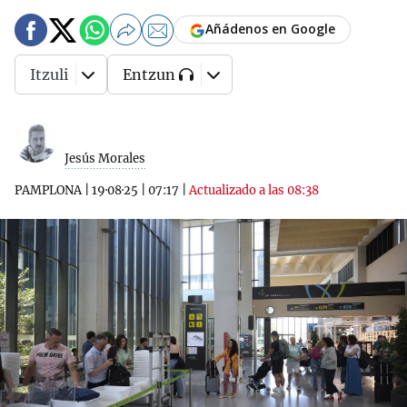
Añádenos en Google
Itzuli
Entzun
Jesús Morales
PAMPLONA
|
19·08·25
|
07:17
|
Actualizado a las 08:38