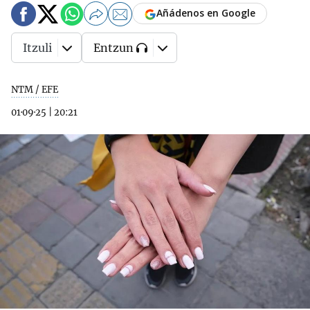
Añádenos en Google
Itzuli
Entzun
NTM / EFE
01·09·25
|
20:21