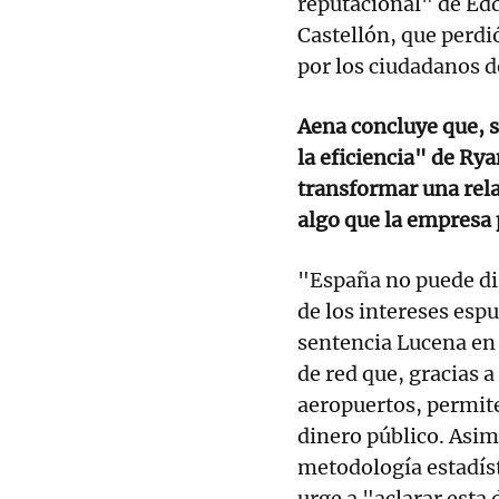
reputacional" de Edd
Castellón, que perdi
por los ciudadanos 
Aena concluye que, si
la eficiencia" de Rya
transformar una rela
algo que la empresa 
"España no puede di
de los intereses espu
sentencia Lucena en 
de red que, gracias 
aeropuertos, permite 
dinero público. Asim
metodología estadíst
urge a "aclarar esta