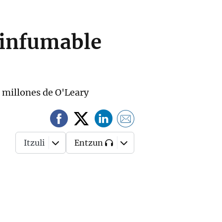
 infumable
0 millones de O'Leary
Itzuli
Entzun