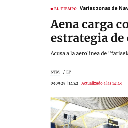
Varias zonas de Nav
EL TIEMPO
Aena carga c
estrategia de
Acusa a la aerolínea de "farise
NTM
EP
03·09·25
|
14:42
|
Actualizado a las 14:43