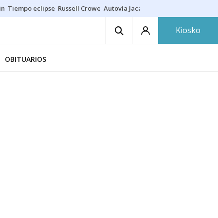
in
Tiempo eclipse
Russell Crowe
Autovía Jaca
Ronald Araújo
Prohibic
Kiosko
OBITUARIOS