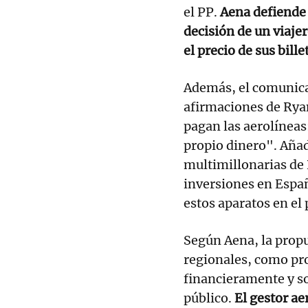
el PP.
Aena defiende 
decisión de un viaje
el precio de sus bill
Además, el comunica
afirmaciones de Ryan
pagan las aerolíneas
propio dinero". Aña
multimillonarias de
inversiones en Españ
estos aparatos en el 
Según Aena, la propu
regionales, como pr
financieramente y so
público.
El gestor ae