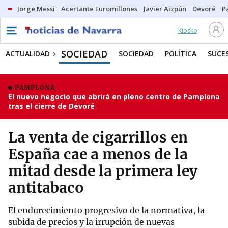
Jorge Messi
Acertante Euromillones
Javier Aizpún
Devoré
P
Kiosko
SOCIEDAD
ACTUALIDAD
SOCIEDAD
POLÍTICA
SUCE
PAMPLONA
El nuevo negocio que abrirá en pleno centro de Pamplona
tras el cierre de Devoré
La venta de cigarrillos en
España cae a menos de la
mitad desde la primera ley
antitabaco
El endurecimiento progresivo de la normativa, la
subida de precios y la irrupción de nuevas