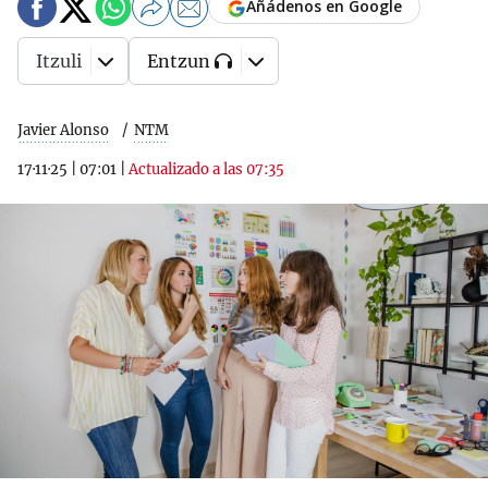
Añádenos en Google
Itzuli
Entzun
Javier Alonso
NTM
17·11·25
|
07:01
|
Actualizado a las 07:35