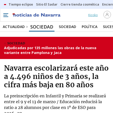
Tiempo eclipse
Sitio El Sadar
Cierre tienda cosmética
Encier
Kiosko
SOCIEDAD
ACTUALIDAD
SOCIEDAD
POLÍTICA
SUCE
SOCIEDAD
Adjudicadas por 135 millones las obras de la nueva
variante entre Pamplona y Jaca
Navarra escolarizará este año
a 4.496 niños de 3 años, la
cifra más baja en 80 años
La preinscripción en Infantil y Primaria se realizará
entre el 9 y el 13 de marzo / Educación reducirá la
ratio a 28 alumnos por clase en 1º de ESO para