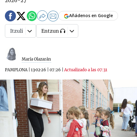
2026-27
Añádenos en Google
Itzuli
Entzun
María Olazarán
PAMPLONA
|
13·02·26
|
07:26
|
Actualizado a las 07:31