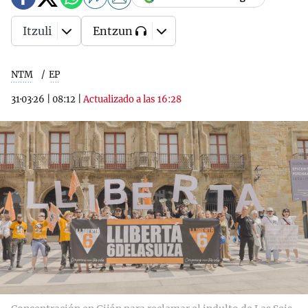
Itzuli
Entzun
NTM
EP
31·03·26
|
08:12
|
Actualizado a las 16:28