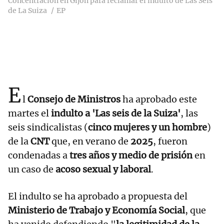
Concentración en Gijón para reclamar el indulto de Las Seis
de La Suiza
EP
E
l
Consejo de Ministros
ha aprobado este
martes el
indulto a 'Las seis de la Suiza'
, las
seis sindicalistas (
cinco mujeres y un hombre
)
de la
CNT
que, en verano de
2025
, fueron
condenadas a
tres años y medio de prisión
en
un caso de
acoso sexual y laboral
.
El indulto se ha aprobado a propuesta del
Ministerio de Trabajo y Economía Social
, que