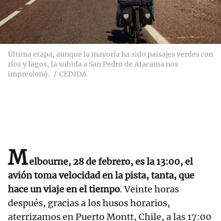
Última etapa, aunque la mayoría ha sido paisajes verdes con
ríos y lagos, la subida a San Pedro de Atacama nos
impresionó.
CEDIDA
M
elbourne, 28 de febrero, es la 13:00, el
avión toma velocidad en la pista, tanta, que
hace un viaje en el tiempo
. Veinte horas
después, gracias a los husos horarios,
aterrizamos en Puerto Montt, Chile, a las 17:00