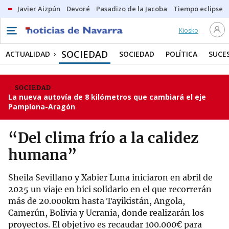
Javier Aizpún
Devoré
Pasadizo de la Jacoba
Tiempo eclipse
Kiosko
SOCIEDAD
ACTUALIDAD
SOCIEDAD
POLÍTICA
SUCE
SOCIEDAD
La nueva autovía de 8 kilómetros que cambiará el eje
Pamplona-Aragón
“Del clima frío a la calidez
humana”
Sheila Sevillano y Xabier Luna iniciaron en abril de
2025 un viaje en bici solidario en el que recorrerán
más de 20.000km hasta Tayikistán, Angola,
Camerún, Bolivia y Ucrania, donde realizarán los
proyectos. El objetivo es recaudar 100.000€ para