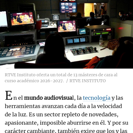
RTVE Instituto oferta un total de 13 másteres de cara al
curso académico 2026-2027.
RTVE INSTITUTO
E
n el
mundo audiovisua
l, la
tecnología
y las
herramientas avanzan cada día a la velocidad
de la luz. Es un sector repleto de novedades,
apasionante, imposible aburrirse en él. Y por su
carácter cambiante, también exige que los y las