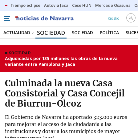
Tiempo eclipse
Autovía Jaca
Cese HUN
Mercado Osasuna
O
Kiosko
SOCIEDAD
ACTUALIDAD
SOCIEDAD
POLÍTICA
SUCE
SOCIEDAD
Adjudicadas por 135 millones las obras de la nueva
variante entre Pamplona y Jaca
Culminada la nueva Casa
Consistorial y Casa Concejil
de Biurrun-Olcoz
El Gobierno de Navarra ha aportado 323.000 euros
para mejorar el acceso de la ciudadanía a las
instituciones y dotar a los municipios de mayor