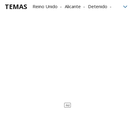
TEMAS
Reino Unido
Alicante
Detenido
tráfico de drogas
Documental
Benidorm
Guardia Civil