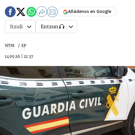
Añádenos en Google
Itzuli
Entzun
NTM
EP
14·05·26
|
21:37