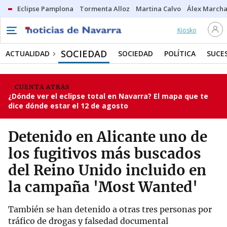
Eclipse Pamplona
Tormenta Alloz
Martina Calvo
Álex Marcha
Kiosko
SOCIEDAD
ACTUALIDAD
SOCIEDAD
POLÍTICA
SUCE
CUENTA ATRÁS
¿Dónde ver el eclipse total en Navarra? El mapa que te
dice dónde estar el 12 de agosto
Detenido en Alicante uno de
los fugitivos más buscados
del Reino Unido incluido en
la campaña 'Most Wanted'
También se han detenido a otras tres personas por
tráfico de drogas y falsedad documental