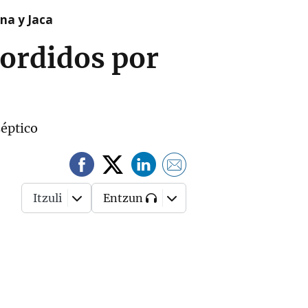
na y Jaca
ordidos por
séptico
Itzuli
Entzun