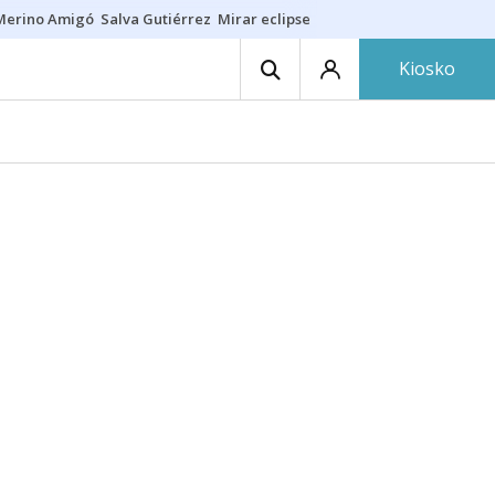
Merino Amigó
Salva Gutiérrez
Mirar eclipse
Iraola-Víctor
Ángel Eche
Kiosko