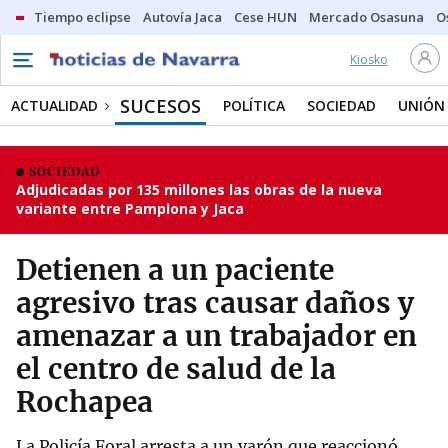
Tiempo eclipse
Autovía Jaca
Cese HUN
Mercado Osasuna
O
Kiosko
SUCESOS
ACTUALIDAD
POLÍTICA
SOCIEDAD
UNIÓN
SOCIEDAD
Adjudicadas por 135 millones las obras de la nueva
variante entre Pamplona y Jaca
Detienen a un paciente
agresivo tras causar daños y
amenazar a un trabajador en
el centro de salud de la
Rochapea
La Policía Foral arresta a un varón que reaccionó