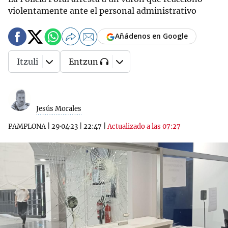
violentamente ante el personal administrativo
Añádenos en Google
Itzuli
Entzun
Jesús Morales
PAMPLONA
|
29·04·23
|
22:47
|
Actualizado a las 07:27