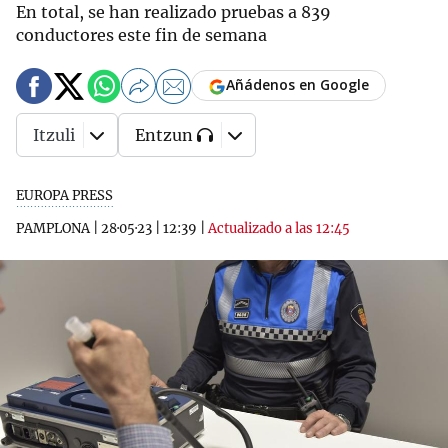
En total, se han realizado pruebas a 839
conductores este fin de semana
Añádenos en Google
Itzuli
Entzun
EUROPA PRESS
PAMPLONA
|
28·05·23
|
12:39
|
Actualizado a las 12:45