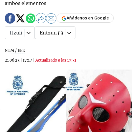
ambos elementos
Añádenos en Google
Itzuli
Entzun
NTM / EFE
21·06·23
|
17:17
|
Actualizado a las 17:31