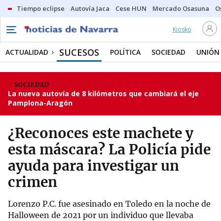
Tiempo eclipse
Autovía Jaca
Cese HUN
Mercado Osasuna
O
Kiosko
SUCESOS
ACTUALIDAD
POLÍTICA
SOCIEDAD
UNIÓN
SOCIEDAD
La nueva autovía de 8 kilómetros que cambiará el eje
Pamplona-Aragón
¿Reconoces este machete y
esta máscara? La Policía pide
ayuda para investigar un
crimen
Lorenzo P.C. fue asesinado en Toledo en la noche de
Halloween de 2021 por un individuo que llevaba