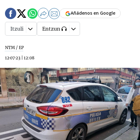
Añádenos en Google
Itzuli
Entzun
NTM / EP
12·07·23
|
12:08