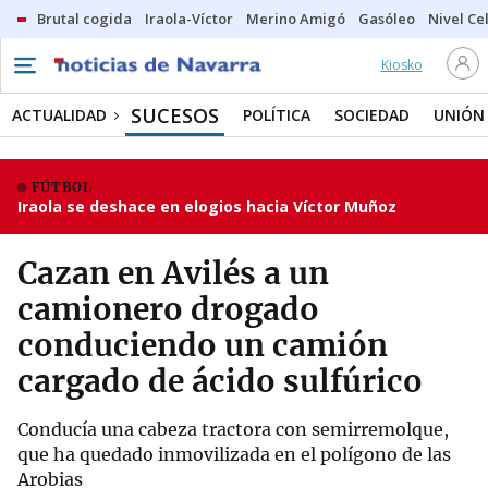
Brutal cogida
Iraola-Víctor
Merino Amigó
Gasóleo
Nivel Ce
Kiosko
SUCESOS
ACTUALIDAD
POLÍTICA
SOCIEDAD
UNIÓN
FÚTBOL
Iraola se deshace en elogios hacia Víctor Muñoz
Cazan en Avilés a un
camionero drogado
conduciendo un camión
cargado de ácido sulfúrico
Conducía una cabeza tractora con semirremolque,
que ha quedado inmovilizada en el polígono de las
Arobias