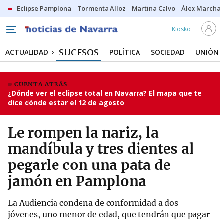
Eclipse Pamplona
Tormenta Alloz
Martina Calvo
Álex Marcha
Kiosko
SUCESOS
ACTUALIDAD
POLÍTICA
SOCIEDAD
UNIÓN
CUENTA ATRÁS
¿Dónde ver el eclipse total en Navarra? El mapa que te
dice dónde estar el 12 de agosto
Le rompen la nariz, la
mandíbula y tres dientes al
pegarle con una pata de
jamón en Pamplona
La Audiencia condena de conformidad a dos
jóvenes, uno menor de edad, que tendrán que pagar