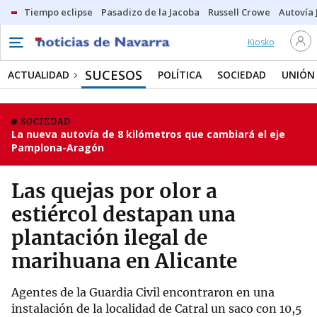
Tiempo eclipse
Pasadizo de la Jacoba
Russell Crowe
Autovía 
Kiosko
SUCESOS
ACTUALIDAD
POLÍTICA
SOCIEDAD
UNIÓN
SOCIEDAD
La nueva autovía de 8 kilómetros que cambiará el eje
Pamplona-Aragón
Las quejas por olor a
estiércol destapan una
plantación ilegal de
marihuana en Alicante
Agentes de la Guardia Civil encontraron en una
instalación de la localidad de Catral un saco con 10,5