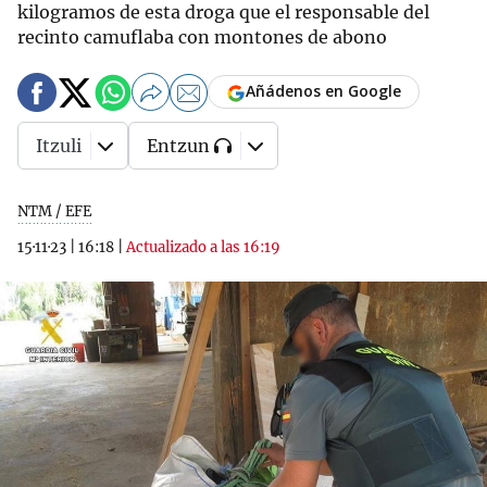
kilogramos de esta droga que el responsable del
recinto camuflaba con montones de abono
Añádenos en Google
Itzuli
Entzun
NTM / EFE
15·11·23
|
16:18
|
Actualizado a las 16:19